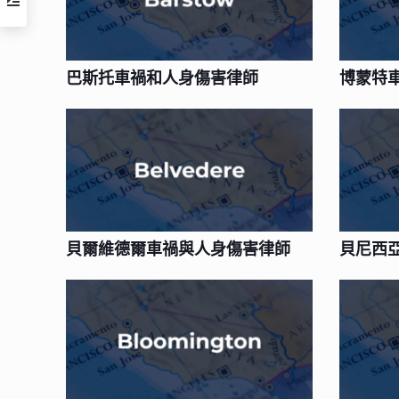
巴斯托車禍和人身傷害律師
博蒙特
貝爾維德爾車禍與人身傷害律師
貝尼西