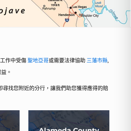
在工作中受傷
聖地亞哥
或需要法律協助
三藩市縣
,
權益。
。立即尋找您附近的分行，讓我們助您獲得應得的賠