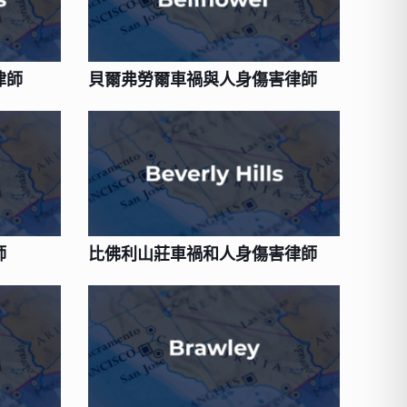
律師
貝爾弗勞爾車禍與人身傷害律師
師
比佛利山莊車禍和人身傷害律師