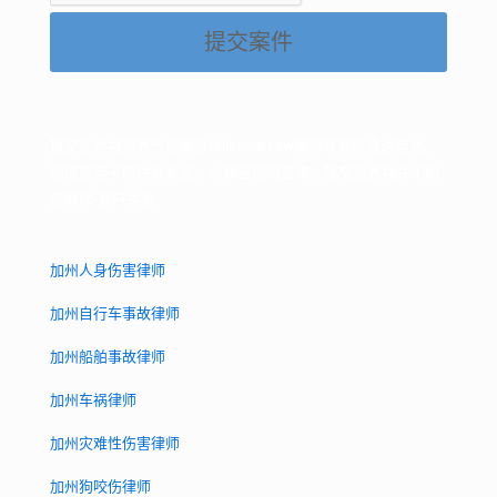
提交案件
提交此表格即表示您同意Hillstone Law律师事务所通过电话、
短信或电子邮件联系您，以解答您的咨询。提交此表格并不构
成律师-客户关系。
加州人身伤害律师
加州自行车事故律师
加州船舶事故律师
加州车祸律师
加州灾难性伤害律师
加州狗咬伤律师