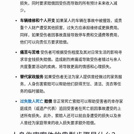
损失，同时要求赔偿因受伤而导致的所有预计未来收入减
少。
车辆维修和个人开支
如果某人的车辆在事故中被撞毁，或贵
重个人财产遭受其他损害，过失方应承担维修或更换费用。
同样，如果受伤者因事故直接导致停车费和交通费等费用，
他们可以向责任方要求赔偿。
痛苦与苦难
受伤者可根据受伤程度及其对日常生活的影响寻
求非金钱损失赔偿。造成剧烈疼痛或导致受伤者错过与亲人
共度重要活动的疾病，将导致更高的情感和心理损失。
替代家政服务
如果受伤者无法为家人提供曾经做过的家务服
务，人身伤害索赔可以帮助他们获得烹饪、清洁、洗衣等任
务的临时援助。
过失致人死亡
赔偿
非正常死亡索赔可以帮助受害者的幸存家
庭成员（或遗产代表）追回受害者在死亡前因事故遭受的上
述所有损失。此外，索赔人还可以就自身遭受的损失以及亲
人曾经为家庭带来的收入损失要求额外赔偿。