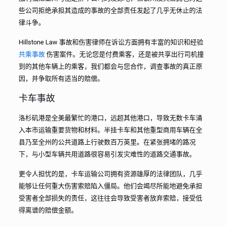
些公司拒绝承担其造成的事故的全部责任发起了几乎无休止的法
律斗争。
Hillstone Law 事故和伤害律师在诉讼方面拥有丰富的知识和经验
共乘事故
伤害案件。无论您是付费乘客，还是被共享出行司机撞
到的其他车辆上的乘客，我们都会与您合作，调查事故的真正原
因，并争取所有适当的赔偿。
卡车事故
洛杉矶港是全美最繁忙的港口，远超其他港口，导致无数卡车涌
入本市运输重要货物和材料。半挂卡车和其他重型商用车辆在全
县乃至全州的公共道路上行驶数百万英里。在紧张拥堵的路况
下，与小型车辆共用道路很容易引发灾难性的道路交通事故。
更令人担忧的是，卡车运输公司拥有资源雄厚的法律团队，几乎
能够让任何重大伤害索赔陷入僵局。他们会竭尽所能地避免承担
受害者全部损失的责任，这往往会导致受害者放弃索赔，接受低
得离谱的赔偿金额。