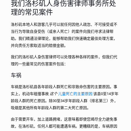
我们洛杉矶人身伤害律师事务所处
理的常见案件
洛杉矶本地人和游客几乎可以就任何因他人疏忽、不可接受或不
当行为导致自身受伤（或亲人死亡）的案件向我们寻求法律帮
助。我们精通法律理论，能够帮助我们快速确定最佳处理方案，
并向责任方索取适当的赔偿金额。
我们的洛杉矶人身伤害律师可以处理各种各样的案件，但我们代
理的一些最常见的伤害案件包括：
车祸
车祸是洛杉矶县各年龄段人群死亡和非致命伤害的主要原因。事
实上，机动车碰撞事故
这个
儿童死亡的主要原因
该县0至14岁年
龄段人群的死亡原因。除30至34岁年龄段人群（排名第三）外，
吸烟是其他所有年龄段人群的第二大死亡原因。
由于需要开车，加上道路拥堵，这意味着即使您竭尽全力避免事
故，在洛杉矶，任何人都可能遭遇车祸。更糟糕的是，车祸原因