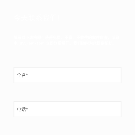
今天联系我们！
填写以下表格即可获得免费、不赢、不收费的案件审查，或致
电
(855) 691-1691
立即联系我们。我们随时为您提供帮助。
姓
名
（
必
填
）
电
话
号
码
（
必