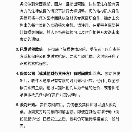
务必做到全面透彻，因为一旦提出索赔，往往无法在没有强
有力的法律依据的情况下进行大幅调整。您的洛杉矶人身伤
害律师将与您的医疗团队以及财务专家密切合作，确定上文
列出的每个类别的准确损失金额。请注意，在受害者康复并
计算损失期间，其人身伤害律师可以及时向相关方发送未来
索赔的通知。
已发送催款信。
在彻底了解损失情况后，受伤者可以向责任
方或其保险公司发送索赔信，要求全额赔偿。这封信开启了
正式的索赔程序。
保险公司（或其他财务责任方）有时间做出回应。
索赔信发
出后，收件人通常只有有限的时间做出回应。他们可以全额
接受索赔金额，也可以提出他们认为合适的还价，或者拒绝
承担事故责任/承保责任并提供理由。
谈判开始。
责任方回应后，受伤者及其律师可以加入谈判
桌，协商双方均同意的和解金额。即使在其他法律行动（例
如提起诉讼）已经发生之后，谈判仍可能持续相当长一段时
间。