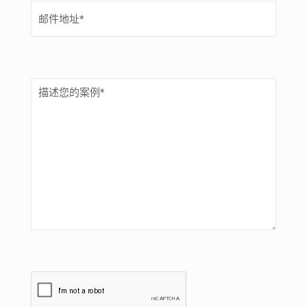
电
填
邮
）
（
必
填
）
描
述
（
必
填
）