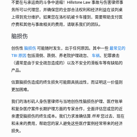
不要在与承运商的斗争中退缩！Hillstone Law 事故与伤害律师事
务所可以代理您，并确保您的全部合法权利和经济利益在谈判桌
上得到充分维护。如果您在洛杉矶被卡车撞到，需要帮助支付医
疗费和其他与事故相关的费用，请联系我们的团队。
脑损伤
创伤性
脑损伤
可能随时发生，出于任何原因。其中一些
最常见的
TBI 原因
包括滑倒、跌倒、养老院护理疏忽、
车祸
、犯罪袭击
（通常是由于安全疏忽造成的）以及不安全的滑板车等有缺陷的
产品。
估算脑损伤造成的终生损失可能颇具挑战性，而证明这一价值则
更加困难。
我们的洛杉矶人身伤害律师与当地创伤性脑损伤护理、医疗账单
和复杂医疗案件长期护理方面的专家合作，全面评估您或您的近
亲遭受脑损伤的终生成本。我们力求准确估算
所有
您过去、现在
和未来的费用，帮助您的家人避免这些医疗案例经常带来的经济
损失。