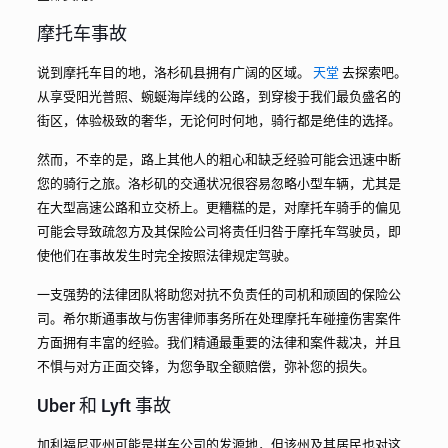
摩托车事故
说到摩托车目的地，洛杉矶县拥有广阔的区域。
天堂
去探索吧。
从享受阳光普照、蜿蜒海岸线的公路，到穿梭于我们最负盛名的
街区，体验极致的奢华，无论何时何地，骑行都是绝佳的选择。
然而，不幸的是，路上其他人的粗心和缺乏经验可能会迅速中断
您的骑行之旅。洛杉矶的交通状况很容易忽略小型车辆，尤其是
在大型高速公路和立交桥上。更糟糕的是，对摩托车骑手的偏见
可能会导致疏忽方及其保险公司将责任归咎于摩托车驾驶员，即
使他们在事故发生时完全按照法律规定驾驶。
一支强势的法律团队将助您对抗不负责任的司机和顽固的保险公
司。希尔斯通事故与伤害律师事务所在处理摩托车碰撞伤害案件
方面拥有丰富的经验。我们精通最重要的法律和案件裁决，并且
不惧与对方正面交锋，为您争取全额赔偿，弥补您的损失。
Uber 和 Lyft 事故
加利福尼亚州可能是拼车公司的发源地，但该州及其居民也对这