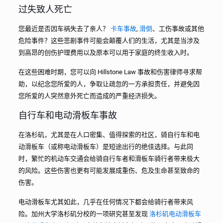
过失致人死亡
您最近是否因车祸失去了亲人？
卡车事故
,
滑倒
、工伤事故或其他
危险事件？这些悲剧事件可能会颠覆人们的生活，尤其是当涉及
到高昂的创伤护理费用以及原本可以用于家庭的终生收入时。
在这些困难时期，您可以向 Hillstone Law 事故和伤害律师寻求帮
助，以纪念您所爱的人，争取让疏忽的一方承担责任，并避免因
您所爱的人突然意外死亡而造成的严重经济损失。
自行车和电动滑板车事故
在洛杉矶，尤其是在人口密集、值得探索的社区，骑自行车和电
动滑板车（或称电动滑板车）是短途出行的绝佳选择。与此同
时，繁忙的机动车交通会给骑自行车者和滑板车骑行者带来极大
的风险。这些伤害也更有可能发展成重伤、危及生命甚至致命的
伤害。
电动滑板车尤其如此，几乎在任何情况下都会给骑行者带来风
险。加州大学洛杉矶分校的一项研究甚至发现
洛杉矶电动滑板车