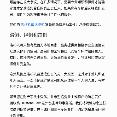
可能存在很大争议，在许多情况下，需要专业知识和律师才能确
定谁才是造成您受伤的真正责任人。如果您在车祸后选择我们公
司，我们将为您提供快速且个性化的服务。
我们的
洛杉矶车祸律师
准备帮助您启动案件并尽快得到解决。
滑倒、绊倒和跌倒
洛杉矶每天都有数百万本地商家、服务提供商和楼宇业主邀请公
众进入他们的空间，居民们却常常将自己的安全托付给陌生人。
有时，这种信任会被辜负，导致危险事故发生，导致居民或访客
摔倒并受重伤。
意外跌倒是洛杉矶县造成伤亡的另一大原因，尤其对于幼儿和老
年人而言。一次滑倒或绊倒就可能永远改变一个人的人生，有时
甚至会让他过早离世。
如果您在财产事故中受伤，并希望追究业主或租户的疏忽责任，
请联系 Hillstone Law 意外伤害律师事务所。我们将竭诚为您进行
准确的伤情评估，并与医疗和账单专家合作，确定您余生治疗的
全部费用。