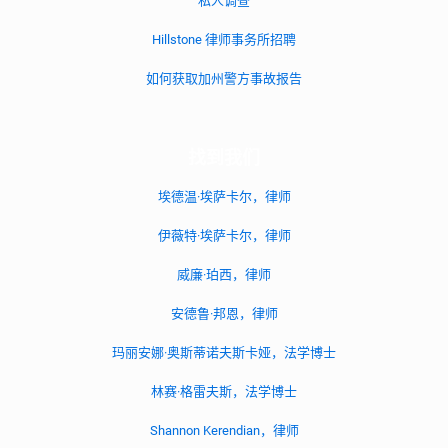
私人调查
Hillstone 律师事务所招聘
如何获取加州警方事故报告
找到我们
埃德温·埃萨卡尔，律师
伊薇特·埃萨卡尔，律师
威廉·珀西，律师
安德鲁·邦恩，律师
玛丽安娜·奥斯蒂诺夫斯卡娅，法学博士
林赛·格雷夫斯，法学博士
Shannon Kerendian，律师