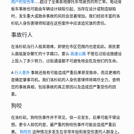
用户的受伤率
……超过了全美各地摩托车驾驶员的死亡率。电动滑
板车事故也可能由车辆设计缺陷引起，当存在设计或制造缺陷
时，发生重大或致命事故的风险会显著增加。我们经验丰富的洛
杉矶人身伤害律师知道在这些案件中应该追究谁的责任。
事故行人
在洛杉矶当行人极其艰难，即使在市区范围内也是如此。居民要
么面临复杂繁忙的十字路口，要么
高速公路
不管在过街设施建设
上投入了多少努力，过街通道都不可避免地会危及他们的生命。
A
行人意外
事故还极有可能造成严重后果甚至致命，而且更难的
是确定肇事司机。我们洛杉矶的人身伤害律师将竭尽全力，查明
您的事故真相，包括事故的真正原因以及造成您严重受伤的因
素。
狗咬
在洛杉矶，狗咬伤事件并不常见，但一旦发生，后果可能不堪设
想。更令人担忧的是，最严重的狗咬伤事件可能会造成严重后
果。
狗咬伤
这种情况多发生在非常年轻和易受伤害的人群身上。